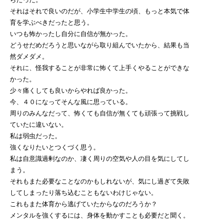
それはそれで良いのだが、小学生中学生の頃、もっと本気で体
育を学ぶべきだったと思う。
いつも怖かったし自分に自信が無かった。
どうせだめだろうと思いながら取り組んでいたから、結果も当
然ダメダメ。
それに、怪我することが非常に怖くて上手くやることができな
かった。
少々痛くしても良いからやれば良かった。
今、４０になってそんな風に思っている。
周りのみんなだって、怖くても自信が無くても頑張って挑戦し
ていたに違いない。
私は弱虫だった。
強くなりたいとつくづく思う。
私は自意識過剰なのか、凄く周りの空気や人の目を気にしてし
まう。
それもまた必要なことなのかもしれないが、気にし過ぎて失敗
してしまったり落ち込むこともないわけじゃない。
これもまた体育から逃げていたからなのだろうか？
メンタルを強くするには、身体を動かすことも必要だと聞く。