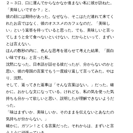
２～３口、口に運んでからなかなか進まない私に彼が訪ねた。
「美味しいですか？」と。
彼の顔には期待があった。なぜなら、そこはただ連れて来てく
れたお店ではなく、彼のオススメのカフェなのだ。「美味し
い」という返答を待っていると思った。でも、美味しいと言っ
てしまうと全て食べないといけない。だからといって、まずい
とは言えない。
ほんの数秒の内に、色んな思考を巡らせて考えた結果、「面白
い味ですね」と言った私。
沈黙になった。日本語が話せる彼だったが、分からないのかと
思い、彼の母国の言葉でもう一度繰り返して言ってみた。やは
り、沈黙。
そして、返ってきた返事は「そんな言葉はない。」だった。確
かに。おかしな文になっている。けれども、私の気を使った気
持ちも分かって欲しいと思い、説明したが理解できないようだ
った。
「味はまずいか、美味しいか。そのままを伝えないとあなたの
気持ちが分からない。」
確かに。ガツン！とくる言葉だった。それからは、まずいと言
うように頑張っている。