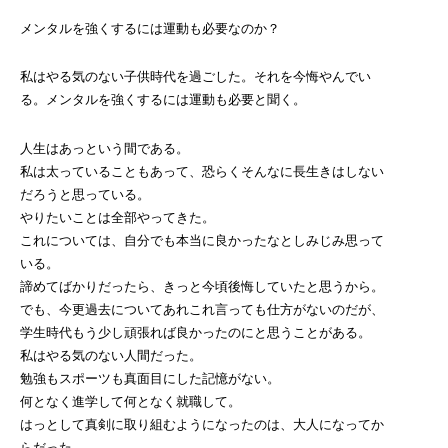
メンタルを強くするには運動も必要なのか？
私はやる気のない子供時代を過ごした。それを今悔やんでい
る。メンタルを強くするには運動も必要と聞く。
人生はあっという間である。
私は太っていることもあって、恐らくそんなに長生きはしない
だろうと思っている。
やりたいことは全部やってきた。
これについては、自分でも本当に良かったなとしみじみ思って
いる。
諦めてばかりだったら、きっと今頃後悔していたと思うから。
でも、今更過去についてあれこれ言っても仕方がないのだが、
学生時代もう少し頑張れば良かったのにと思うことがある。
私はやる気のない人間だった。
勉強もスポーツも真面目にした記憶がない。
何となく進学して何となく就職して。
はっとして真剣に取り組むようになったのは、大人になってか
らだった。