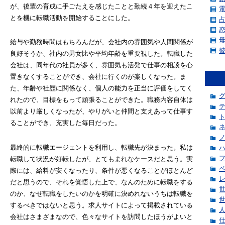
が、後輩の育成に手ごたえを感じたことと勤続４年を迎えたこ
とを機に転職活動を開始することにした。
給与や勤務時間はもちろんだが、会社内の雰囲気や人間関係が
良好そうか、社内の男女比や平均年齢を重要視した。転職した
会社は、同年代の社員が多く、雰囲気も活発で仕事の相談を心
置きなくすることができ、会社に行くのが楽しくなった。ま
た、年齢や社歴に関係なく、個人の能力を正当に評価をしてく
れたので、目標をもって頑張ることができた。職務内容自体は
以前より厳しくなったが、やりがいと仲間と支えあって仕事す
ることができ、充実した毎日だった。
最終的に転職エージェントを利用し、転職先が決まった。私は
転職して状況が好転したが、とてもまれなケースだと思う。実
際には、給料が安くなったり、条件が悪くなることがほとんど
だと思うので、それを覚悟した上で、なんのために転職をする
のか、なぜ転職をしたいのかを明確に決めれないうちは転職を
するべきではないと思う。求人サイトによって掲載されている
会社はさまざまなので、色々なサイトを訪問したほうがよいと