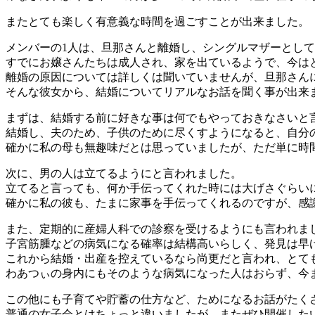
またとても楽しく有意義な時間を過ごすことが出来ました。
メンバーの1人は、旦那さんと離婚し、シングルマザーとして
すでにお嬢さんたちは成人され、家を出ているようで、今は
離婚の原因については詳しくは聞いていませんが、旦那さん
そんな彼女から、結婚についてリアルなお話を聞く事が出来
まずは、結婚する前に好きな事は何でもやっておきなさいと
結婚し、夫のため、子供のために尽くすようになると、自分
確かに私の母も無趣味だとは思っていましたが、ただ単に時
次に、男の人は立てるようにと言われました。
立てると言っても、何か手伝ってくれた時には大げさぐらい
確かに私の彼も、たまに家事を手伝ってくれるのですが、感
また、定期的に産婦人科での診察を受けるようにも言われま
子宮筋腫などの病気になる確率は結構高いらしく、発見は早
これから結婚・出産を控えているなら尚更だと言われ、とて
わあつぃの身内にもそのような病気になった人はおらず、今
この他にも子育てや貯蓄の仕方など、ためになるお話がたく
普通の女子会とはちょっと違いましたが、またぜひ開催した