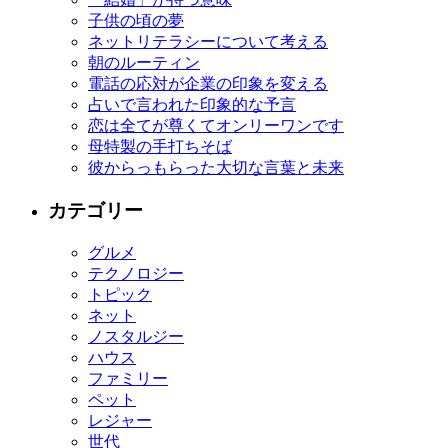
子供の頃の夢
ネットリテラシーについて考える
朝のルーティン
電話の応対が企業の印象を変える
占いで言われた印象的な予言
恋は全てが尊くてオンリーワンです
母特製の手打ちそば
彼からっもらった大切な言葉と未来
カテゴリー
グルメ
テクノロジー
トピック
ネット
ノスタルジー
ハウス
ファミリー
ペット
レジャー
世代