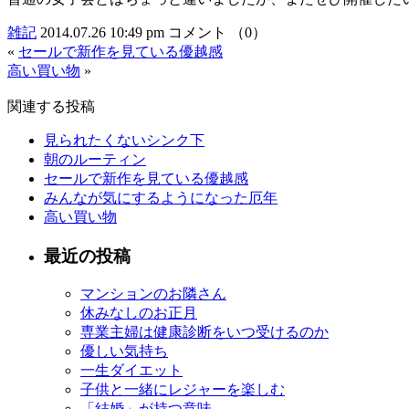
雑記
2014.07.26 10:49 pm
コメント （0）
«
セールで新作を見ている優越感
高い買い物
»
関連する投稿
見られたくないシンク下
朝のルーティン
セールで新作を見ている優越感
みんなが気にするようになった厄年
高い買い物
最近の投稿
マンションのお隣さん
休みなしのお正月
専業主婦は健康診断をいつ受けるのか
優しい気持ち
一生ダイエット
子供と一緒にレジャーを楽しむ
「結婚」が持つ意味