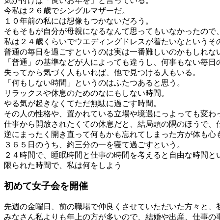
気が付けば「良いお年を」と言っている。
今私は２６歳でシングルマザーだ。
１０年前の私には想像もつかないだろう。
そもそもが自分が母親になるなんて思ってもいなかったので
私は２４歳くらいでウエディングドレスが着たいなというそ
普通の毎日を過ごすというのは実は一番難しいのかもしれな
「普通」の基準などが人によっても違うし、何事もない毎日
失ってから気づく人もいれば、他で見つける人もいる。
「何もしない時間」というのはふたつあると思う。
リラックスや休息のためのなにもしない時間。
やる気が起きなくてただ無駄に過ごす時間。
その人の性格や、置かれている立場や境遇にっよっても変わ
仕事から開放されたくての休息だと、結局頭の隅のほうで、
逆にまったく開き直って何もかも忘れてしまった方が体も心
３６５日のうち、約三分の一を寝て過ごすという。
２４時間で、睡眠時間と仕事の時間を考えると自由な時間と
限られた時間で、私は何をしよう
初めて女子会を開催
先週の金曜日、前の職場で仲良くさせていただいた方々と、
みなさん私よりも年上の方が多いので、結婚や出産、仕事の