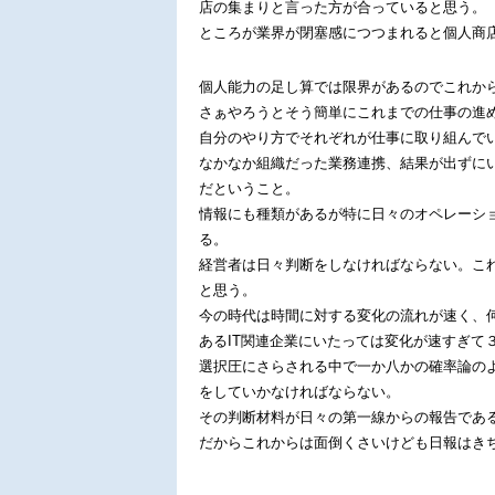
店の集まりと言った方が合っていると思う。
ところが業界が閉塞感につつまれると個人商
個人能力の足し算では限界があるのでこれか
さぁやろうとそう簡単にこれまでの仕事の進
自分のやり方でそれぞれが仕事に取り組んで
なかなか組織だった業務連携、結果が出ずに
だということ。
情報にも種類があるが特に日々のオペレーシ
る。
経営者は日々判断をしなければならない。こ
と思う。
今の時代は時間に対する変化の流れが速く、
あるIT関連企業にいたっては変化が速すぎて
選択圧にさらされる中で一か八かの確率論の
をしていかなければならない。
その判断材料が日々の第一線からの報告であ
だからこれからは面倒くさいけども日報はき