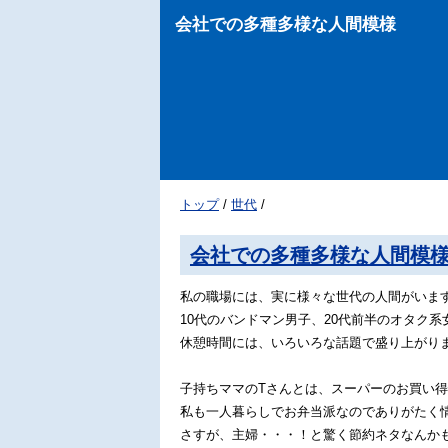
会社での多種多様な人間模様
トップ
/
世代
/
会社での多種多様な人間模
私の職場には、実に様々な世代の人間がいま
10代のバンドマン男子、20代前半のオタク系
休憩時間には、いろいろな話題で盛り上がり
子持ちママのTさんとは、スーパーのお買い
私も一人暮らしでお弁当派なのでありがたく
さすが、主婦・・・！と驚く節約ネタなんか