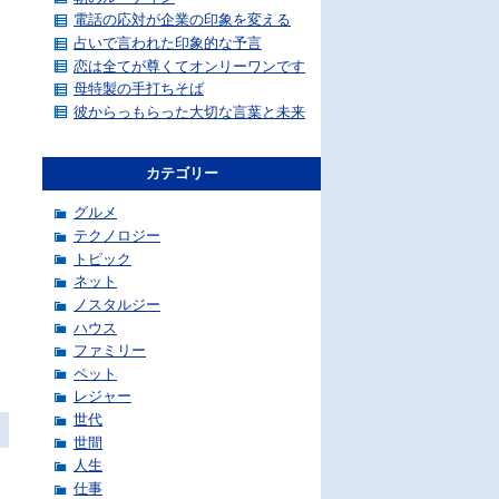
電話の応対が企業の印象を変える
占いで言われた印象的な予言
恋は全てが尊くてオンリーワンです
母特製の手打ちそば
彼からっもらった大切な言葉と未来
カテゴリー
グルメ
テクノロジー
トピック
ネット
ノスタルジー
ハウス
ファミリー
ペット
レジャー
世代
世間
人生
仕事