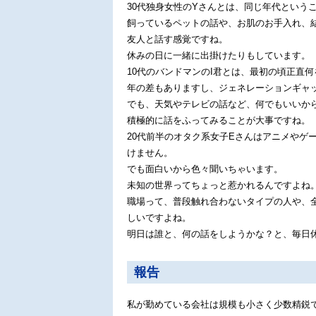
30代独身女性のYさんとは、同じ年代という
飼っているペットの話や、お肌のお手入れ、
友人と話す感覚ですね。
休みの日に一緒に出掛けたりもしています。
10代のバンドマンのI君とは、最初の頃正直
年の差もありますし、ジェネレーションギャ
でも、天気やテレビの話など、何でもいいか
積極的に話をふってみることが大事ですね。
20代前半のオタク系女子Eさんはアニメやゲ
けません。
でも面白いから色々聞いちゃいます。
未知の世界ってちょっと惹かれるんですよね
職場って、普段触れ合わないタイプの人や、
しいですよね。
明日は誰と、何の話をしようかな？と、毎日
報告
私が勤めている会社は規模も小さく少数精鋭