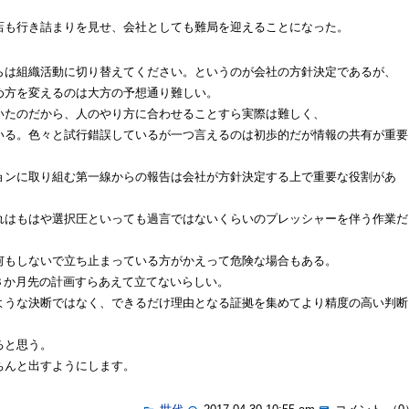
店も行き詰まりを見せ、会社としても難局を迎えることになった。
らは組織活動に切り替えてください。というのが会社の方針決定であるが、
め方を変えるのは大方の予想通り難しい。
いたのだから、人のやり方に合わせることすら実際は難しく、
いる。色々と試行錯誤しているが一つ言えるのは初歩的だが情報の共有が重要
ョンに取り組む第一線からの報告は会社が方針決定する上で重要な役割があ
れはもはや選択圧といっても過言ではないくらいのプレッシャーを伴う作業だ
何もしないで立ち止まっている方がかえって危険な場合もある。
３か月先の計画すらあえて立てないらしい。
ような決断ではなく、できるだけ理由となる証拠を集めてより精度の高い判断
ると思う。
ちんと出すようにします。