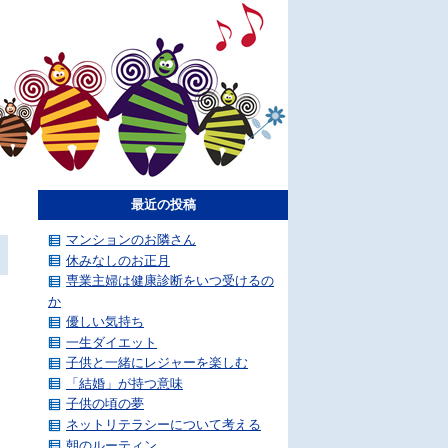
最近の投稿
マンションのお隣さん
休みなしのお正月
専業主婦は健康診断をいつ受けるの
か
優しい気持ち
一生ダイエット
子供と一緒にレジャーを楽しむ
「結婚」が持つ意味
子供の頃の夢
ネットリテラシーについて考える
朝のルーティン