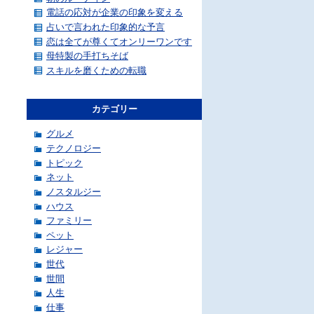
電話の応対が企業の印象を変える
占いで言われた印象的な予言
恋は全てが尊くてオンリーワンです
母特製の手打ちそば
スキルを磨くための転職
カテゴリー
グルメ
テクノロジー
トピック
ネット
ノスタルジー
ハウス
ファミリー
ペット
レジャー
世代
世間
人生
仕事