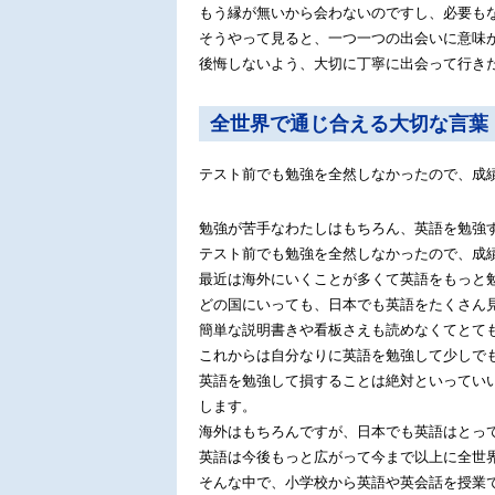
もう縁が無いから会わないのですし、必要も
そうやって見ると、一つ一つの出会いに意味
後悔しないよう、大切に丁寧に出会って行き
全世界で通じ合える大切な言葉
テスト前でも勉強を全然しなかったので、成績
勉強が苦手なわたしはもちろん、英語を勉強
テスト前でも勉強を全然しなかったので、成績
最近は海外にいくことが多くて英語をもっと
どの国にいっても、日本でも英語をたくさん
簡単な説明書きや看板さえも読めなくてとて
これからは自分なりに英語を勉強して少しで
英語を勉強して損することは絶対といってい
します。
海外はもちろんですが、日本でも英語はとっ
英語は今後もっと広がって今まで以上に全世
そんな中で、小学校から英語や英会話を授業