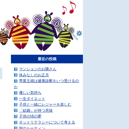
最近の投稿
マンションのお隣さん
休みなしのお正月
専業主婦は健康診断をいつ受けるの
か
優しい気持ち
一生ダイエット
子供と一緒にレジャーを楽しむ
「結婚」が持つ意味
子供の頃の夢
ネットリテラシーについて考える
朝のルーティン