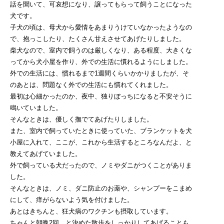
話を聞いて、可哀想になり、譲ってもらって飼うことになった
犬です。
子犬の頃は、母犬から愛情をあまりうけていなかったようなの
で、抱っこしたり、たくさん甘えさせてあげたりしました。
柴犬なので、室内で飼うのは厳しくなり、ある程度、大きくな
ってから犬小屋を作り、外での生活に慣れるようにしました。
外での生活には、慣れるまで1週間くらいかかりましたが、そ
のあとは、問題なく外での生活にも慣れてくれました。
最初は心細かったのか、夜中、独りぼっちになると不安そうに
鳴いていました。
そんなときは、優しく撫でてあげたりしました。
また、室内で飼っていたときに使っていた、ブランケットを犬
小屋に入れて、ここが、これから生活するところなんだよ、と
教えてあげていました。
外で飼っている犬だったので、ノミやダニがつくことがありま
した。
そんなときは、ノミ、ダニ防止のお薬や、シャンプーをこまめ
にして、痒がらないよう気を付けました。
あとはきちんと、狂犬病のワクチンも摂取しています。
ちゃんと朝晩2回、と決めた散歩をしっかりしてあげることも