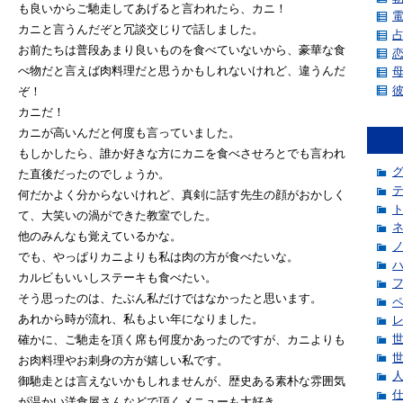
も良いからご馳走してあげると言われたら、カニ！
カニと言うんだぞと冗談交じりで話しました。
お前たちは普段あまり良いものを食べていないから、豪華な食
べ物だと言えば肉料理だと思うかもしれないけれど、違うんだ
ぞ！
カニだ！
カニが高いんだと何度も言っていました。
もしかしたら、誰か好きな方にカニを食べさせろとでも言われ
た直後だったのでしょうか。
何だかよく分からないけれど、真剣に話す先生の顔がおかしく
て、大笑いの渦ができた教室でした。
他のみんなも覚えているかな。
でも、やっぱりカニよりも私は肉の方が食べたいな。
カルビもいいしステーキも食べたい。
そう思ったのは、たぶん私だけではなかったと思います。
あれから時が流れ、私もよい年になりました。
確かに、ご馳走を頂く席も何度かあったのですが、カニよりも
お肉料理やお刺身の方が嬉しい私です。
御馳走とは言えないかもしれませんが、歴史ある素朴な雰囲気
が温かい洋食屋さんなどで頂くメニューも大好き。