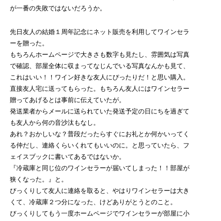
が一番の失敗ではないだろうか。
先日友人の結婚１周年記念にネット販売を利用してワインセラ
ーを贈った。
もちろんホームページで大きさも数字も見たし、雰囲気は写真
で確認、部屋全体に収まってなじんでいる写真なんかも見て、
これはいい！！ワイン好きな友人にぴったりだ！と思い購入。
直接友人宅に送ってもらった。もちろん友人にはワインセラー
贈ってあげるとは事前に伝えていたが。
発送業者からメールに送られていた発送予定の日にちを過ぎて
も友人から何の音沙汰もなし。
あれ？おかしいな？普段だったらすぐにお礼とか何かいってく
る仲だし、連絡くらいくれてもいいのに。と思っていたら、フ
ェイスブックに書いてあるではないか。
『冷蔵庫と同じ位のワインセラーが届いてしまった！！部屋が
狭くなった。』と。
びっくりして友人に連絡を取ると、やはりワインセラーは大き
くて、冷蔵庫２つ分になった、けどありがとうとのこと。
びっくりしてもう一度ホームページでワインセラーが部屋に小