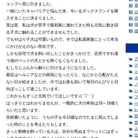
ョップへ見に行きました。
一緒にいたキャバリアと悩んだ末、今いるダックスフンドを購
入することに決まりました。
実は昔、私は犬が苦手で最初家に連れてきた時も元気に動き回
る子犬に触れることができませんでした。
でもやはり子犬は可愛いもので、今では私達家族にとって本当
にかけがえのない存在です。
しかも自宅で犬を飼い出したことがきっかけで、近所ですれ違
う他のペットの犬とかも怖くなくなりました。
むしろじぶんから触りに行けるようになりました。
最近はヘルニアなどの病気になったりと、なにかと心配がたえ
ない日が続きましたが、今ではお薬も効いて毎日のんびりと日
向ぼっこして過ごしています。
これからもずっと元気でいてほしいです♪( ´▽｀)
はっきりとはわかりませんが、一般的に犬の寿命は16～18歳く
らいだと思います。
先程書いたように、うちの子も今13歳なのでたまに死んでしま
った時のことを考えたりもします。
きっと動物を飼っている人は、自分が死ぬまでペットにはずっ