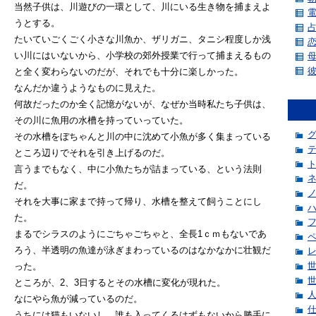
当然子供は、川遊びの一環として、川にいる生き物を捕まえよ
うとする。
たいていごくごく小さな川魚か、ザリガニ、タニシ程度しか浅
い川にはいないから、小学校の郊外授業で行って捕まえるもの
と全く変わらないのだが、それでも十分に楽しかった。
なんだか違うようなものに見えた。
何故だったのか全く記憶がないが、なぜか当時私たち子供は、
その川に魚用の水槽を持っていっていた。
その水槽をぼちゃんと川の中に沈めて小魚が多く集まっている
ところ辺りでそれを引き上げるのだ。
言うまでもなく、中に小魚たちが詰まっている、という法則
だ。
それを大事に家まで持って帰り、水槽を整えて飼うことにし
た。
まるでシラスのようにごちゃごちゃと、全長1ｃｍもないであ
ろう、半透明の魚達が泳ぎまわっているのはなかなかに壮観だ
った。
ところが、2、3日するとその水槽に変化が現れた。
なにやら魚が減っているのだ。
うちには猫もいないし、誰も入ってくるはずもないから勝手に