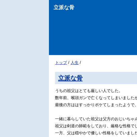
立派な骨
トップ
/
人生
/
立派な骨
うちの祖父はとても厳しい人でした。
数年前、喉頭ガンで亡くなってしまいました
最後の方ははすっかりボケてしまったようで
一緒に暮らしていた祖父は父方のおじいちゃ
祖父は剣道の師範をしており、厳格な性格で
一方、父は穏やかで優しい性格をしていまし