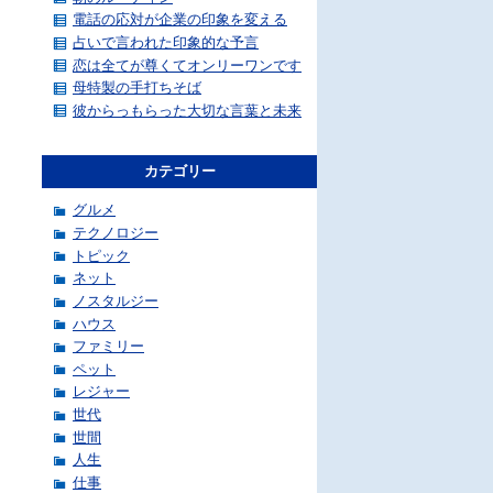
電話の応対が企業の印象を変える
占いで言われた印象的な予言
恋は全てが尊くてオンリーワンです
母特製の手打ちそば
彼からっもらった大切な言葉と未来
カテゴリー
グルメ
テクノロジー
トピック
ネット
ノスタルジー
ハウス
ファミリー
ペット
レジャー
世代
世間
人生
）
仕事