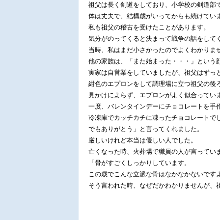
祖父は長く剣道をしており、小学校の剣道部
体は丈夫で、結構歳がいってからも続けてい
私も祖父の稽古を受けたことがあります。
気分がのってくると決まって戦争の話をして
当時、私はまだ小さかったのでよくわかりま
他の家族は、「また始まった・・・」という
実家は自営業をしていましたが、祖父はずっ
紺色のエプロンをして調理場に立つ祖父の後
見かけによらず、エプロンがよく似合ってい
一度、バレンタインデーにチョコレートを手
冷凍庫でカッチカチに凍ったチョコレートで
でもありがとう」と言ってくれました。
厳しいけれど本当は優しい人でした。
亡くなった時、火葬場で職員の人が言ってい
「骨がすごくしっかりしています。
この歳でこんな立派な骨はなかなかないです
そう言われた時、なぜだかわかりませんが、