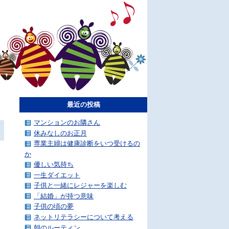
最近の投稿
マンションのお隣さん
休みなしのお正月
専業主婦は健康診断をいつ受けるの
か
優しい気持ち
一生ダイエット
子供と一緒にレジャーを楽しむ
「結婚」が持つ意味
子供の頃の夢
ネットリテラシーについて考える
朝のルーティン