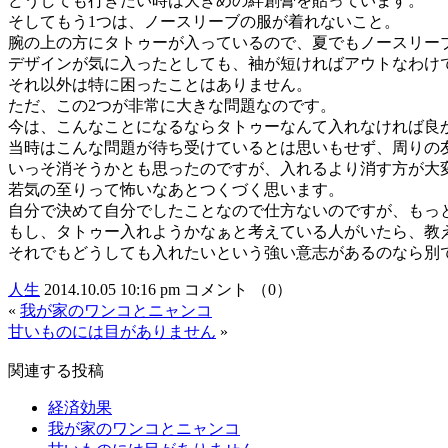
どうしても行きたい時は大きめの絆創膏を貼っています。
そしてもう1つは、ノースリーブの服が着れないこと。
腕の上の方にタトゥーが入っているので、夏でもノースリー
デザインが気に入ったとしても、袖が短ければアウトなわけ
それ以外は特に困ったことはありません。
ただ、この2つが非常に大きな問題なのです。
今は、こんなことになるならタトゥーなんて入れなければ良
当時はこんな問題が待ち受けているとは思いもせず、周りの
いっそ消そうかとも思ったのですが、入れるより消す方が大
若気の至りって怖いなあとつくづく思います。
自分で決めて自分でしたことなので仕方ないのですが、もっ
もし、タトゥー入れようかなぁと考えている人がいたら、教
それでもどうしても入れたいという強い意志があるのなら別
人生
2014.10.05 10:16 pm
コメント （0）
«
我が家のワンコとニャンコ
甘いものには目がありません
»
関連する投稿
経済効果
我が家のワンコとニャンコ