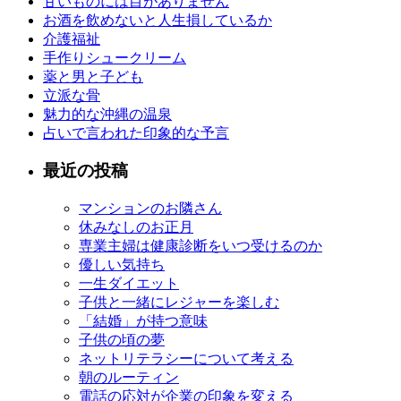
甘いものには目がありません
お酒を飲めないと人生損しているか
介護福祉
手作りシュークリーム
薬と男と子ども
立派な骨
魅力的な沖縄の温泉
占いで言われた印象的な予言
最近の投稿
マンションのお隣さん
休みなしのお正月
専業主婦は健康診断をいつ受けるのか
優しい気持ち
一生ダイエット
子供と一緒にレジャーを楽しむ
「結婚」が持つ意味
子供の頃の夢
ネットリテラシーについて考える
朝のルーティン
電話の応対が企業の印象を変える