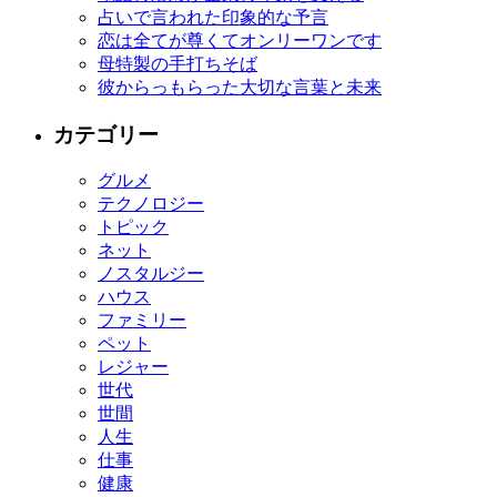
占いで言われた印象的な予言
恋は全てが尊くてオンリーワンです
母特製の手打ちそば
彼からっもらった大切な言葉と未来
カテゴリー
グルメ
テクノロジー
トピック
ネット
ノスタルジー
ハウス
ファミリー
ペット
レジャー
世代
世間
人生
仕事
健康